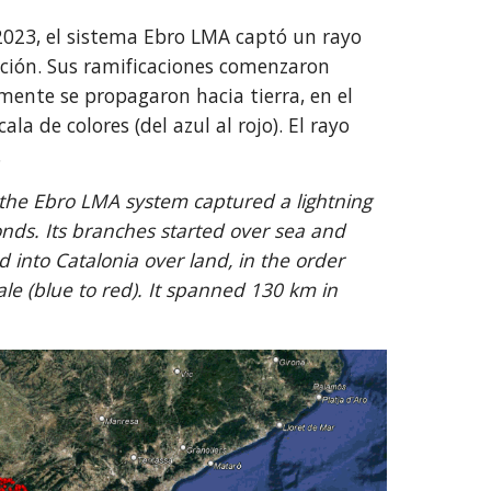
2023, el sistema Ebro LMA captó un rayo
ción. Sus ramificaciones comenzaron
mente se propagaron hacia tierra, en el
ala de colores (del azul al rojo). El rayo
.
he Ebro LMA system captured a lightning
conds. Its branches started over sea and
into Catalonia over land, in the order
ale (blue to red). It spanned 130 km in