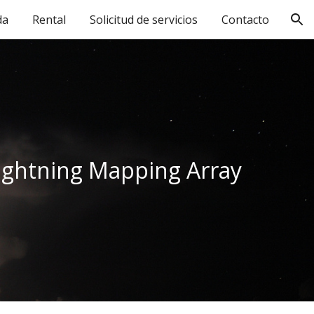
da
Rental
Solicitud de servicios
Contacto
ion
ightning Mapping Array