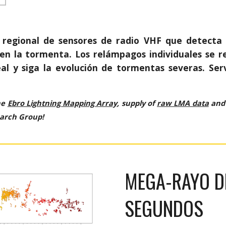
 regional de sensores de radio VHF que detecta 
en la tormenta. Los relámpagos individuales se r
l y siga la evolución de tormentas severas. Servi
he
Ebro Lightning Mapping Array
, supply of
raw LMA data
an
arch Group!
MEGA-RAYO DE
SEGUNDOS