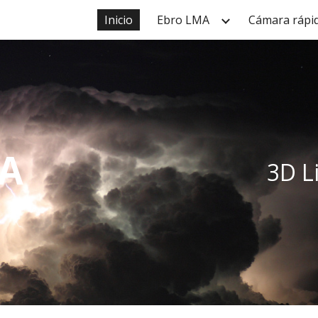
Inicio
Ebro LMA
Cámara rápi
ip to main content
Skip to navigat
A
3D L